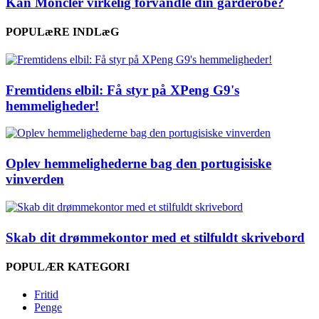
Kan Moncler virkelig forvandle din garderobe?
POPULæRE INDLæG
Fremtidens elbil: Få styr på XPeng G9's
hemmeligheder!
Oplev hemmelighederne bag den portugisiske
vinverden
Skab dit drømmekontor med et stilfuldt skrivebord
POPULÆR KATEGORI
Fritid
Penge