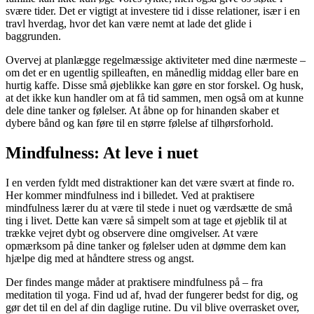
svære tider. Det er vigtigt at investere tid i disse relationer, især i en
travl hverdag, hvor det kan være nemt at lade det glide i
baggrunden.
Overvej at planlægge regelmæssige aktiviteter med dine nærmeste –
om det er en ugentlig spilleaften, en månedlig middag eller bare en
hurtig kaffe. Disse små øjeblikke kan gøre en stor forskel. Og husk,
at det ikke kun handler om at få tid sammen, men også om at kunne
dele dine tanker og følelser. At åbne op for hinanden skaber et
dybere bånd og kan føre til en større følelse af tilhørsforhold.
Mindfulness: At leve i nuet
I en verden fyldt med distraktioner kan det være svært at finde ro.
Her kommer mindfulness ind i billedet. Ved at praktisere
mindfulness lærer du at være til stede i nuet og værdsætte de små
ting i livet. Dette kan være så simpelt som at tage et øjeblik til at
trække vejret dybt og observere dine omgivelser. At være
opmærksom på dine tanker og følelser uden at dømme dem kan
hjælpe dig med at håndtere stress og angst.
Der findes mange måder at praktisere mindfulness på – fra
meditation til yoga. Find ud af, hvad der fungerer bedst for dig, og
gør det til en del af din daglige rutine. Du vil blive overrasket over,