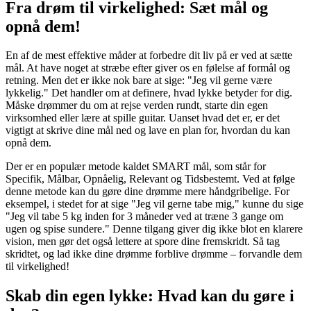
Fra drøm til virkelighed: Sæt mål og
opnå dem!
En af de mest effektive måder at forbedre dit liv på er ved at sætte
mål. At have noget at stræbe efter giver os en følelse af formål og
retning. Men det er ikke nok bare at sige: "Jeg vil gerne være
lykkelig." Det handler om at definere, hvad lykke betyder for dig.
Måske drømmer du om at rejse verden rundt, starte din egen
virksomhed eller lære at spille guitar. Uanset hvad det er, er det
vigtigt at skrive dine mål ned og lave en plan for, hvordan du kan
opnå dem.
Der er en populær metode kaldet SMART mål, som står for
Specifik, Målbar, Opnåelig, Relevant og Tidsbestemt. Ved at følge
denne metode kan du gøre dine drømme mere håndgribelige. For
eksempel, i stedet for at sige "Jeg vil gerne tabe mig," kunne du sige
"Jeg vil tabe 5 kg inden for 3 måneder ved at træne 3 gange om
ugen og spise sundere." Denne tilgang giver dig ikke blot en klarere
vision, men gør det også lettere at spore dine fremskridt. Så tag
skridtet, og lad ikke dine drømme forblive drømme – forvandle dem
til virkelighed!
Skab din egen lykke: Hvad kan du gøre i