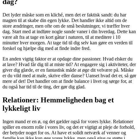
dag?
Det lyder måske som en kliché, men det er faktisk sandt: du har
magten til at skabe din egen lykke. Det handler ikke altid om de
store ændringer, men ofte om de små beslutninger, vi træffer hver
dag. Start med at indføre nogle sunde vaner i din hverdag. Dette kan
være alt fra at tage en kort gåtur i naturen, til at meditere i 10
minutter hver morgen. At tage tid til dig selv kan gøre en verden til
forskel og hjælpe dig med at finde indre fred.
En anden vigtig faktor er at opdage dine passioner. Hvad elsker du
at lave? Hvad får dig til at miste tid? At engagere sig i aktiviteter, der
giver dig glæde, er en fantastisk måde at øge dit velvære på. Måske
er du vild med at male, skrive eller danse? Uanset hvad det er, så gør
mere af det! Det handler om at finde balance i livet og sørge for, at
du også har tid til de ting, der gør dig glad.
Relationer: Hemmeligheden bag et
lykkeligt liv
Ingen mand er en ø, og det gælder også for vores lykke. Relationer
spiller en enorm rolle i vores liv, og det er vigtigt at pleje de forhold,
der betyder noget for os. At have et solidt netværk af venner og
familie kan ikke kun øge vores lykke, men også give os støtte i