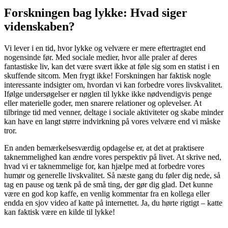
Forskningen bag lykke: Hvad siger
videnskaben?
Vi lever i en tid, hvor lykke og velvære er mere eftertragtet end
nogensinde før. Med sociale medier, hvor alle praler af deres
fantastiske liv, kan det være svært ikke at føle sig som en statist i en
skuffende sitcom. Men frygt ikke! Forskningen har faktisk nogle
interessante indsigter om, hvordan vi kan forbedre vores livskvalitet.
Ifølge undersøgelser er nøglen til lykke ikke nødvendigvis penge
eller materielle goder, men snarere relationer og oplevelser. At
tilbringe tid med venner, deltage i sociale aktiviteter og skabe minder
kan have en langt større indvirkning på vores velvære end vi måske
tror.
En anden bemærkelsesværdig opdagelse er, at det at praktisere
taknemmelighed kan ændre vores perspektiv på livet. At skrive ned,
hvad vi er taknemmelige for, kan hjælpe med at forbedre vores
humør og generelle livskvalitet. Så næste gang du føler dig nede, så
tag en pause og tænk på de små ting, der gør dig glad. Det kunne
være en god kop kaffe, en venlig kommentar fra en kollega eller
endda en sjov video af katte på internettet. Ja, du hørte rigtigt – katte
kan faktisk være en kilde til lykke!